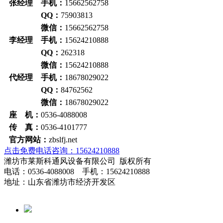
张经理 手机：
15662562758
QQ：
75903813
微信：
15662562758
李经理 手机：
15624210888
QQ：
262318
微信：
15624210888
代经理 手机：
18678029022
QQ：
84762562
微信：
18678029022
座 机：
0536-4088008
传 真：
0536-4101777
官方网站：
zbslfj.net
点击免费电话咨询：15624210888
潍坊市莱斯科通风设备有限公司 版权所有
电话：0536-4088008 手机：15624210888
地址：山东省潍坊市经济开发区