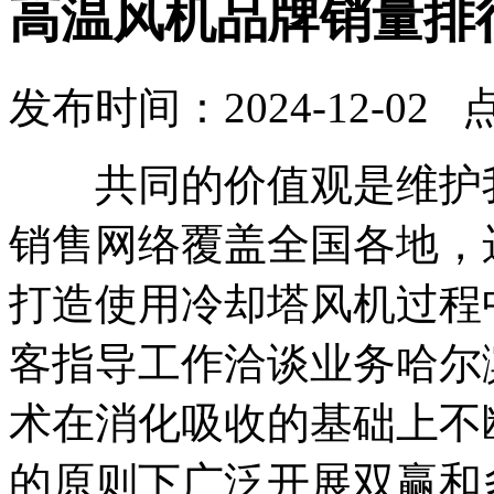
高温风机品牌销量排
发布时间：2024-12-02 
共同的价值观是维护我
销售网络覆盖全国各地，
打造使用冷却塔风机过程
客指导工作洽谈业务哈尔
术在消化吸收的基础上不
的原则下广泛开展双赢和