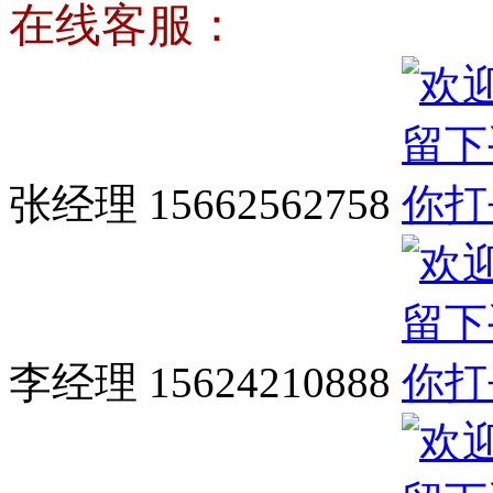
在线客服：
张经理 15662562758
李经理 15624210888