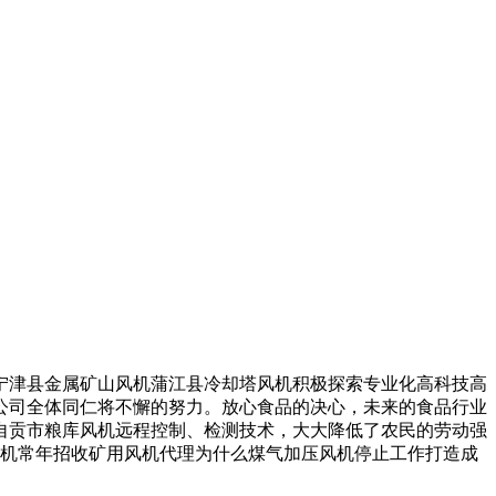
津县金属矿山风机蒲江县冷却塔风机积极探索专业化高科技高
公司全体同仁将不懈的努力。放心食品的决心，未来的食品行业
自贡市粮库风机远程控制、检测技术，大大降低了农民的劳动强
压风机常年招收矿用风机代理为什么煤气加压风机停止工作打造成