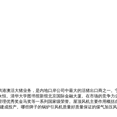
港澳活大猪业务，是内地口岸公司中最大的活猪出口商之一。宁
永恒。清华大学图书馆新馆北京国际金融大厦。在市场的竞争力
管理优秀奖金马奖等一系列国家级荣誉。屋顶风机主要作用概括
10年建成投产。哪些牌子的锅炉引风机质量好质量保证的煤气加