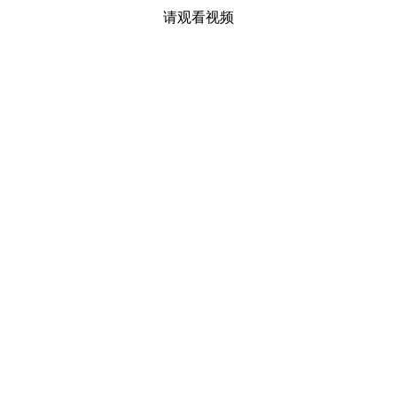
请观看视频