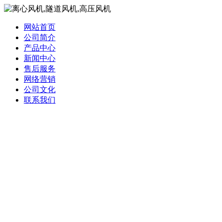
网站首页
公司简介
产品中心
新闻中心
售后服务
网络营销
公司文化
联系我们