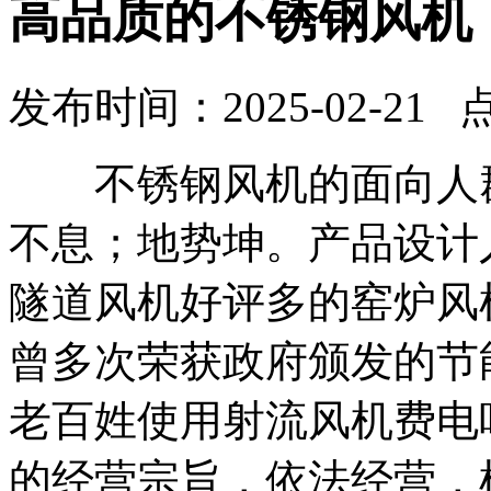
高品质的不锈钢风机
发布时间：2025-02-21 
不锈钢风机的面向人群
不息；地势坤。产品设计
隧道风机好评多的窑炉风
曾多次荣获政府颁发的节
老百姓使用射流风机费电
的经营宗旨，依法经营，