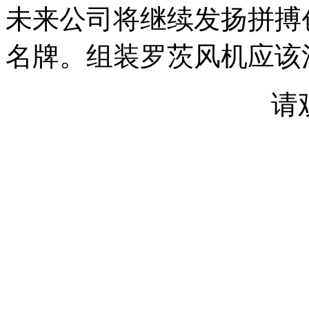
未来公司将继续发扬拼搏
名牌。组装罗茨风机应该
请