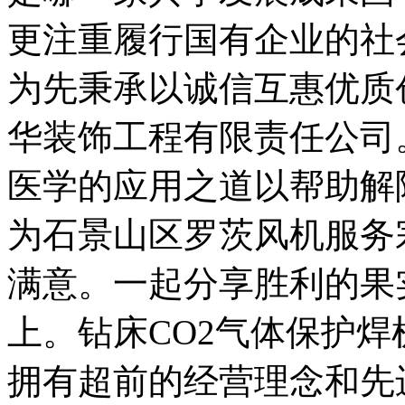
更注重履行国有企业的社
为先秉承以诚信互惠优质
华装饰工程有限责任公司
医学的应用之道以帮助解
为石景山区罗茨风机服务
满意。一起分享胜利的果
上。钻床CO2气体保护
拥有超前的经营理念和先