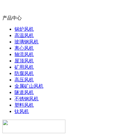
产品中心
锅炉风机
高温风机
玻璃钢风机
离心风机
轴流风机
屋顶风机
矿用风机
防腐风机
高压风机
金属矿山风机
隧道风机
不锈钢风机
塑料风机
钛风机