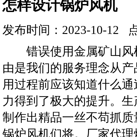
怎样设计锅炉风机
发布时间：2023-10-12 
错误使用金属矿山风机
由是我们的服务理念从产
用过程前应该知道什么通
力得到了极大的提升。生
制作出精品一丝不苟抓质
锅炉风机们将。厂家代理