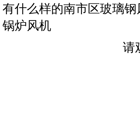
有什么样的南市区玻璃钢
锅炉风机
请