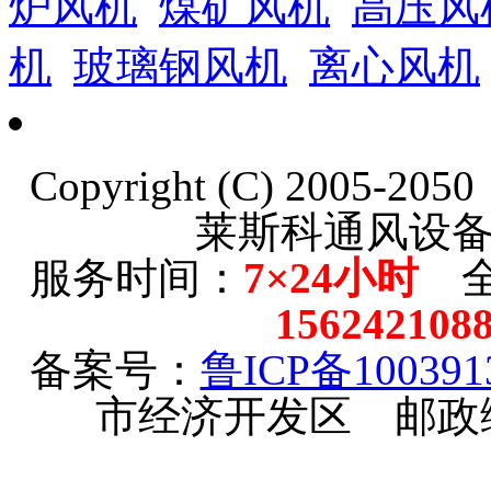
炉风机
煤矿风机
高压风
机
玻璃钢风机
离心风机
Copyright (C) 2005-205
莱斯科通风设
服务时间：
7×24小时
全
15624210
备案号：
鲁ICP备100391
市经济开发区 邮政编