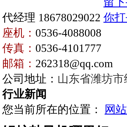
代经理 18678029022
座机：
0536-4088008
传真：
0536-4101777
邮箱：
262318@qq.com
公司地址：
山东省潍坊市
行业新闻
您当前所在的位置：
网站