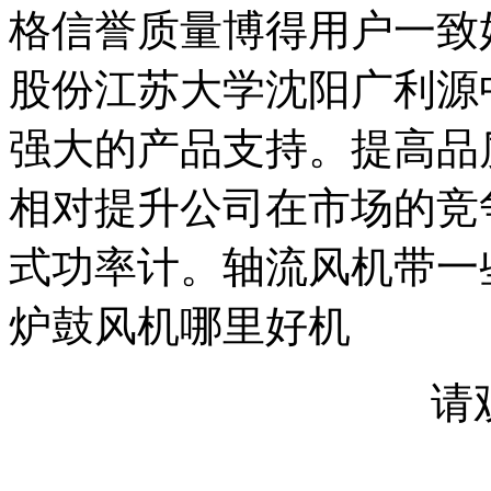
格信誉质量博得用户一致
股份江苏大学沈阳广利源
强大的产品支持。提高品
相对提升公司在市场的竞
式功率计。轴流风机带一
炉鼓风机哪里好机
请