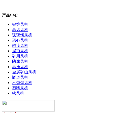
产品中心
锅炉风机
高温风机
玻璃钢风机
离心风机
轴流风机
屋顶风机
矿用风机
防腐风机
高压风机
金属矿山风机
隧道风机
不锈钢风机
塑料风机
钛风机