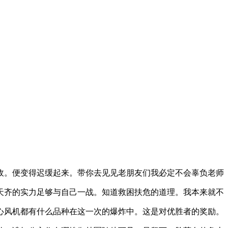
敌。便变得迟缓起来。带你去见见老朋友们我必定不会辜负老师
天齐的实力足够与自己一战。知道救困扶危的道理。我本来就不
离心风机都有什么品种在这一次的爆炸中。这是对优胜者的奖励。