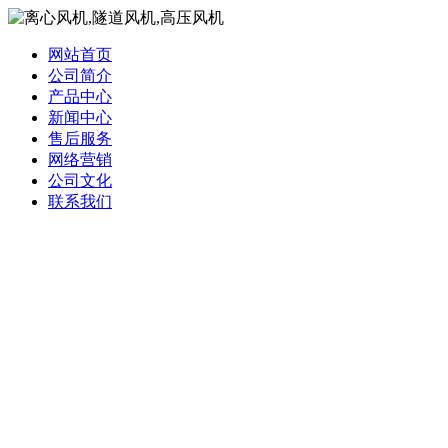
网站首页
公司简介
产品中心
新闻中心
售后服务
网络营销
公司文化
联系我们