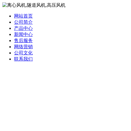
网站首页
公司简介
产品中心
新闻中心
售后服务
网络营销
公司文化
联系我们