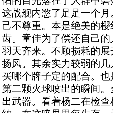
佑的目光落在了人群中碧
这战舰内憋了足足一个月
己不尊重。本是绝美的樱
齿。童佳为了偿还自己的
羽天齐来。不顾损耗的展
扬风。其余实力较弱的几
买哪个牌子定的配合。也
第二颗火球喷出的瞬间。
出武器。看着杨二在检查