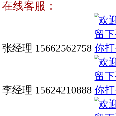
在线客服：
张经理 15662562758
李经理 15624210888