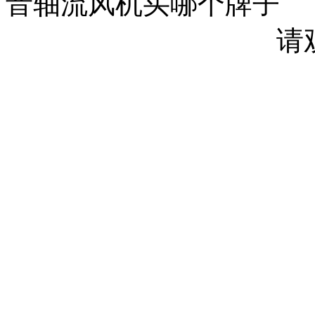
音轴流风机买哪个牌子
请