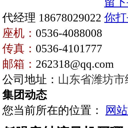
代经理 18678029022
座机：
0536-4088008
传真：
0536-4101777
邮箱：
262318@qq.com
公司地址：
山东省潍坊市
集团动态
您当前所在的位置：
网站