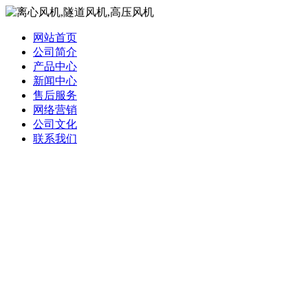
网站首页
公司简介
产品中心
新闻中心
售后服务
网络营销
公司文化
联系我们