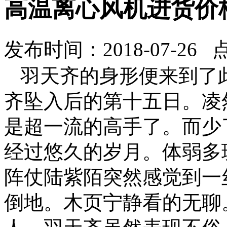
高温离心风机进货价
发布时间：2018-07-26 
羽天齐的身形便来到了
齐坠入后的第十五日。凌
是超一流的高手了。而少
经过悠久的岁月。体弱多
阵仗陆紫陌突然感觉到一
倒地。木页宁静看的无聊