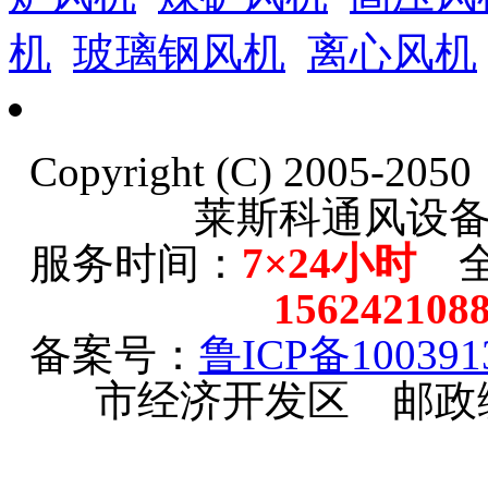
机
玻璃钢风机
离心风机
Copyright (C) 2005-205
莱斯科通风设
服务时间：
7×24小时
全
15624210
备案号：
鲁ICP备100391
市经济开发区 邮政编