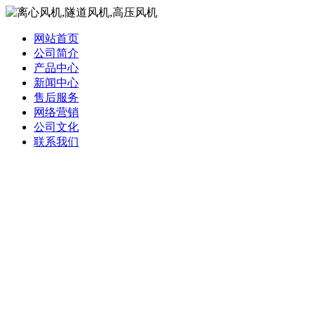
网站首页
公司简介
产品中心
新闻中心
售后服务
网络营销
公司文化
联系我们